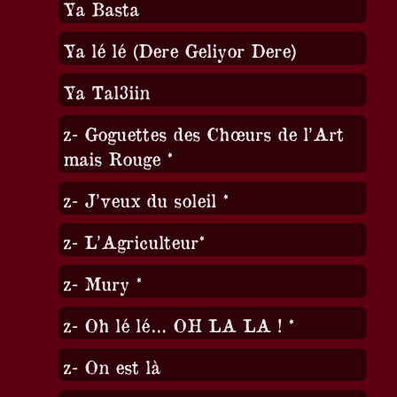
Ya Basta
Ya lé lé (Dere Geliyor Dere)
Ya Tal3iin
z- Goguettes des Chœurs de l’Art
mais Rouge *
z- J’veux du soleil *
z- L’Agriculteur*
z- Mury *
z- Oh lé lé… OH LA LA ! *
z- On est là