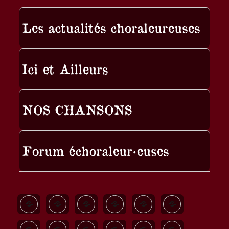
Les actualités choraleureuses
Ici et Ailleurs
NOS CHANSONS
Forum échoraleur·euses
Quand
Les
Nos
A
Allez
Bella
est-
autres
chansons
La
Les
Ciao