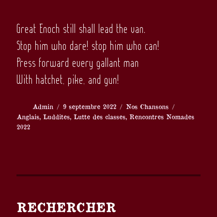
Great Enoch still shall lead the van.
Stop him who dare! stop him who can!
Press forward every gallant man
With hatchet, pike, and gun!
Auteur
Publié
Catégories
Étiquettes
Admin
9 septembre 2022
Nos Chansons
le
Anglais
,
Luddites
,
Lutte des classes
,
Rencontres Nomades
2022
RECHERCHER