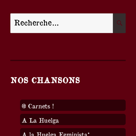
Recherche
R
pour :
NOS CHANSONS
@ Carnets !
A La Huelga
A la Huelga Feminista*