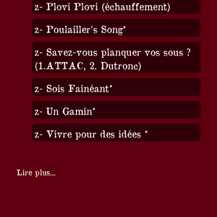
z- Plovi Plovi (échauffement)
z- Poulailler’s Song*
z- Savez-vous planquer vos sous ?
(1.ATTAC, 2. Dutronc)
z- Sois Fainéant*
z- Un Gamin*
z- Vivre pour des idées *
Lire plus...