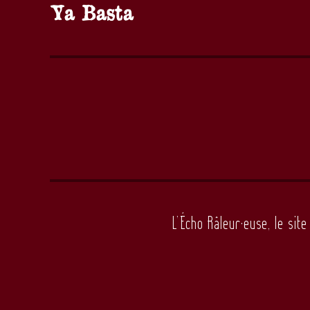
Ya Basta
Publication
suivante :
L’Écho Râleur·euse, le sit