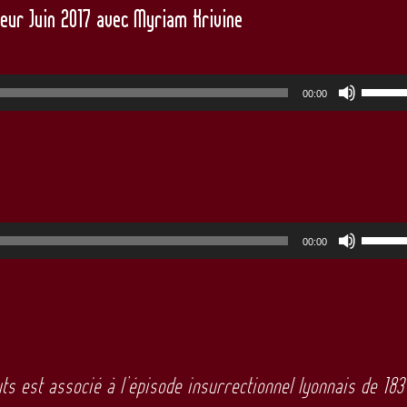
leur Juin 2017 avec Myriam Krivine
Util
00:00
les
flèc
haut
pour
Util
aug
00:00
les
ou
flèc
dimi
haut
le
pour
volu
uts est
associé à l’épisode insurrectionnel lyonnais de 183
aug