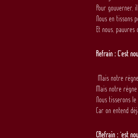
Pour gouverner, i
Nous en tissons p
Et nous, pauvres 
Refrain : C’est no
Mais notre règne
Mais notre règne 
Nous tisserons le
Car on entend déj
CRefrain : ‘est no