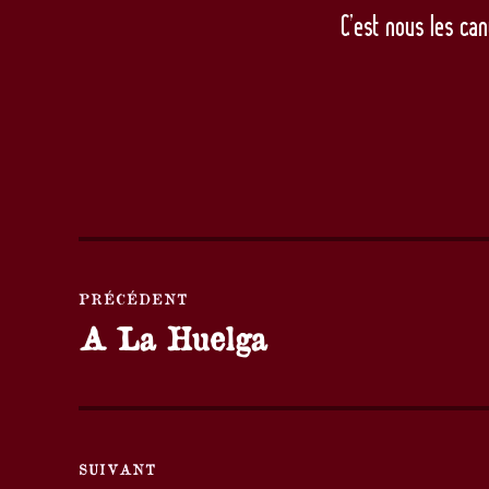
C’est nous les can
Navigation
PRÉCÉDENT
de
A La Huelga
Publication
l’article
précédente :
SUIVANT