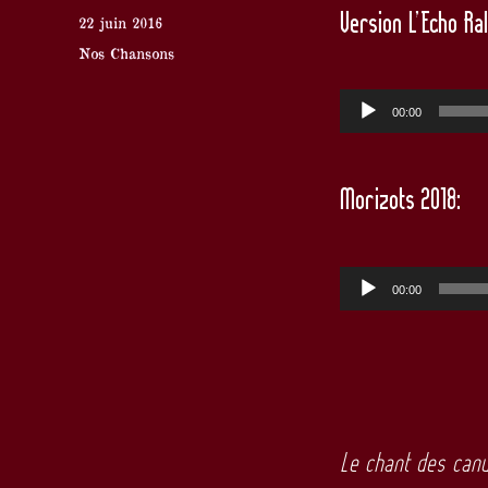
Version L’Echo Ra
Publié
22 juin 2016
le
Catégories
Nos Chansons
Lecteur
00:00
audio
Morizots 2018:
Lecteur
00:00
audio
Le chant des can