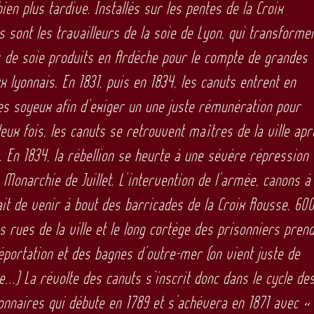
bien plus tardive. Installés sur les pentes de la Croix
ou
s sont les travailleurs de la soie de Lyon, qui transforme
dimi
ls de soie produits en Ardèche pour le compte de grandes
le
x lyonnais. En 1831, puis en 1834, les canuts entrent en
volu
les soyeux afin d’exiger un une juste rémunération pour
 deux fois, les canuts se retrouvent maîtres de la ville apr
es. En 1834, la rébellion se heurte à une sévère répression
 Monarchie de Juillet. L’intervention de l’armée, canons à
fait de venir à bout des barricades de la Croix Rousse. 60
s rues de la ville et le long cortège des prisonniers pren
éportation et des bagnes d’outre-mer (on vient juste de
ie…) La révolte des canuts s’inscrit donc dans le cycle de
onnaires qui débute en 1789 et s’achèvera en 1871 avec « 