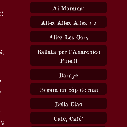
Ai Mamma*
nt
nuer
Allez Allez Allez ♪ ♪
me.
Allez Les Gars
Ballata per l’Anarchico
ès
Pinelli
Baraye
0
Begam un còp de mai
d
Bella Ciao
s
Café, Café*
la