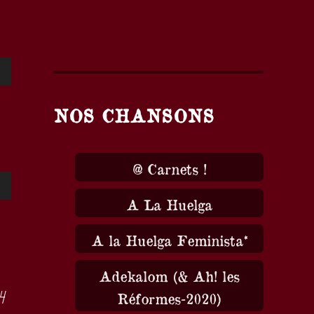
pour :
isez
NOS CHANSONS
hes
/bas
@ Carnets !
isez
menter
A La Huelga
hes
nuer
A la Huelga Feminista*
/bas
Adekalom (& Ah! les
me.
4
Réformes-2020)
menter