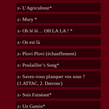
z- L’Agriculteur*
z- Mury *
z- Oh lé lé… OH LA LA ! *
z- On est là
z- Plovi Plovi (échauffement)
z- Poulailler’s Song*
z- Savez-vous planquer vos sous ?
(1.ATTAC, 2. Dutronc)
z- Sois Fainéant*
z- Un Gamin*