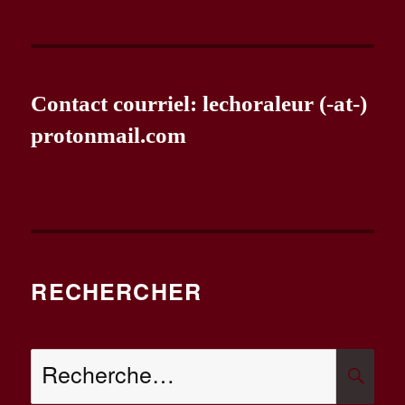
Contact courriel: lechoraleur (-at-)
protonmail.com
RECHERCHER
R
Recherche
pour :