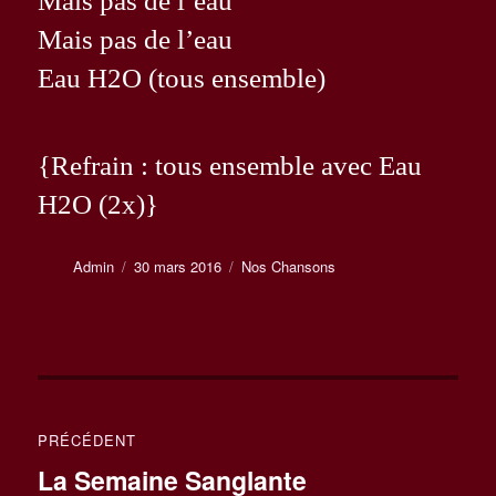
Mais pas de l’eau
Mais pas de l’eau
Eau H2O (tous ensemble)
{Refrain : tous ensemble avec Eau
H2O (2x)}
Auteur
Publié
Catégories
Admin
30 mars 2016
Nos Chansons
le
Navigation
PRÉCÉDENT
de
Publication
La Semaine Sanglante