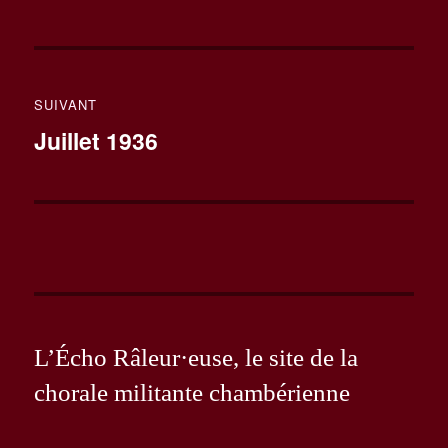
précédente :
l’article
SUIVANT
Publication
Juillet 1936
suivante :
L’Écho Râleur·euse, le site de la
chorale militante chambérienne