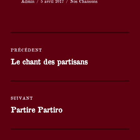
Auteur
Publié
Catégories
Admin
5 avril 2017
Nos Chansons
le
Navigation
PRÉCÉDENT
de
Publication
Le chant des partisans
l’article
précédente :
SUIVANT
Publication
Partire Partiro
suivante :