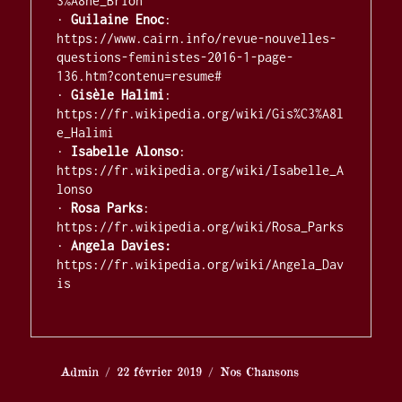
3%A8ne_Brion

· 
Guilaine Enoc
: 
https://www.cairn.info/revue-nouvelles-
questions-feministes-2016-1-page-
136.htm?contenu=resume#

· 
Gisèle Halimi
: 
https://fr.wikipedia.org/wiki/Gis%C3%A8l
e_Halimi

· 
Isabelle Alonso
: 
https://fr.wikipedia.org/wiki/Isabelle_A
lonso

·
 Rosa Parks
: 
https://fr.wikipedia.org/wiki/Rosa_Parks

· 
Angela Davies:
https://fr.wikipedia.org/wiki/Angela_Dav
is

Auteur
Publié
Catégories
Admin
22 février 2019
Nos Chansons
le