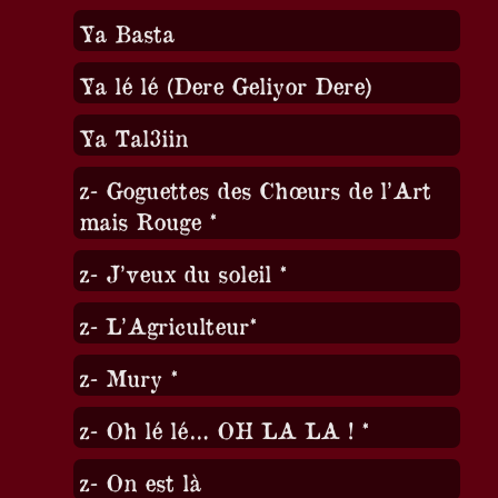
Ya Basta
Ya lé lé (Dere Geliyor Dere)
Ya Tal3iin
z- Goguettes des Chœurs de l’Art
mais Rouge *
z- J’veux du soleil *
z- L’Agriculteur*
z- Mury *
z- Oh lé lé… OH LA LA ! *
z- On est là