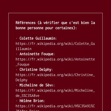
Références (à vérifier que c'est bien la 
bonne personne pour certaines):
· 
Colette Guillaumin
: 
https://fr.wikipedia.org/wiki/Colette_Gu
illaumin

· 
Antoinette Fouque
: 
https://fr.wikipedia.org/wiki/Antoinette
_Fouque

· 
Christine Delphy
: 
https://fr.wikipedia.org/wiki/Christine_
Delphy

· 
Micheline de Sèv
e: 
https://fr.wikipedia.org/wiki/Micheline_
de_S%C3%A8ve

· 
Hélène Brion
: 
https://fr.wikipedia.org/wiki/H%C3%A9l%C