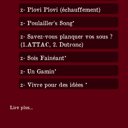
z- Plovi Plovi (échauffement)
z- Poulailler’s Song*
z- Savez-vous planquer vos sous ?
(1.ATTAC, 2. Dutronc)
z- Sois Fainéant*
z- Un Gamin*
z- Vivre pour des idées *
Lire plus...