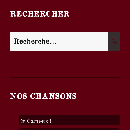
RECHERCHER
Recherche
R
pour :
NOS CHANSONS
@ Carnets !