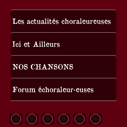
Les actualités choraleureuses
Ici et Ailleurs
NOS CHANSONS
Forum échoraleur·euses
Quand
Les
Nos
A
Allez
Bella