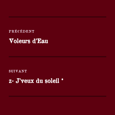
Navigation
PRÉCÉDENT
de
Publication
Voleurs d’Eau
l’article
précédente :
SUIVANT
Publication
z- J’veux du soleil *
suivante :