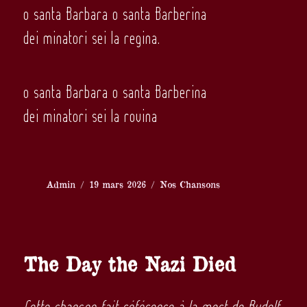
o santa Barbara o santa Barberina
dei minatori sei la regina.
o santa Barbara o santa Barberina
dei minatori sei la rovina
Auteur
Publié
Catégories
Admin
19 mars 2026
Nos Chansons
le
The Day the Nazi Died
Cette chanson fait référence à la mort de Rudolf