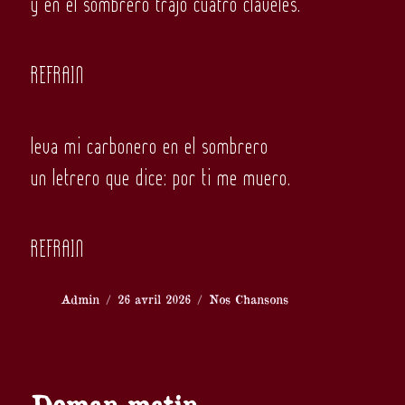
y en el sombrero trajo cuatro claveles.
R
EFRAIN
leva mi carbonero en el sombrero
un letrero que dice: por ti me muero.
REFRAIN
Auteur
Publié
Catégories
Admin
26 avril 2026
Nos Chansons
le
Deman matin