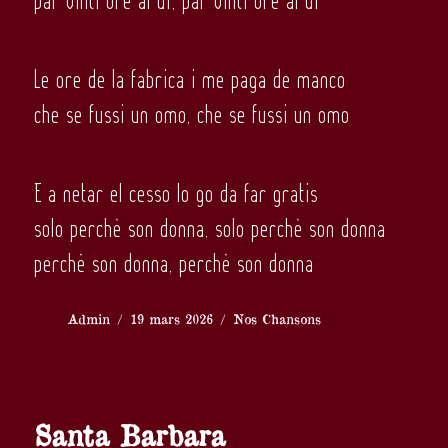
par vinti ore al dì, par vinti ore al dì
Le ore de la fabrica i me paga de manco
che se fussi un omo, che se fussi un omo
E a netar el cesso lo go da far gratis
solo perchè son donna, solo perchè son donna
perchè son donna, perchè son donna
Auteur
Publié
Catégories
Admin
19 mars 2026
Nos Chansons
le
Santa Barbara