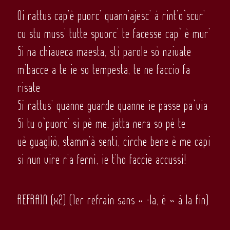
Oi rattus cap’è puorc’ quann’ajesc’ à rint’o`scur’
cu stu muss’ tutte spuorc’ te facesse cap` è mur’
Si na chiaveca maesta, stì parole sò nzivate
m’bacce a te ie so tempesta, te ne faccio fa
risate
Sí rattus’ quanne guarde quanne ie passe pa`via
Si tu o`puorc’ sì pè me, jatta nera so pé te
uè guagliò, stamm’à sentí, cirche bene è me capí
si nun vire r’a fernì, ie t’ho faccie accussì!
REFRAIN (x2) (1er refrain sans « -la, é » à la fin)