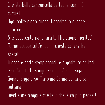
Che sta bella canzuncella ca taglia comm’ò
curtiell’
Ogni notte rint’ò suonn’ t’arretrova quanne
ruorme
S’ie addeventa na janara tu l’ha buone meritat’
Tu me scucce tutt’è juorn’ chesta collera ha
scetat’
Juorne e notte semp’accort’ e a gente se ne fott’
e se fà e fatte suoije e si era à sora soja ?
Gonna longa e sò Maronna Gonna corta e sò
puttana
Sient’a me n’aggi’à che fá E chelle ca può penzá !