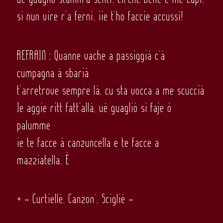
si nun vire r’a fernì, iie t’ho faccie accussì!
REFRAIN : Quanne vache a passiggià c’à
cumpagna à sbarià
t’arretrove sempre là, cu sta vocca a me scuccià
Ie aggie ritt fatt’allà, ué guagliò si faje ò
palumme
ie te facce à canzuncella e te facce a
mazziatella, È
+ « Curtiellé, Canzon’, Sciglié »