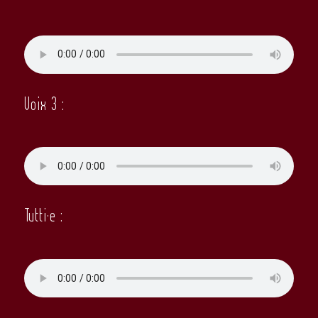
Voix 3 :
Tutti·e :