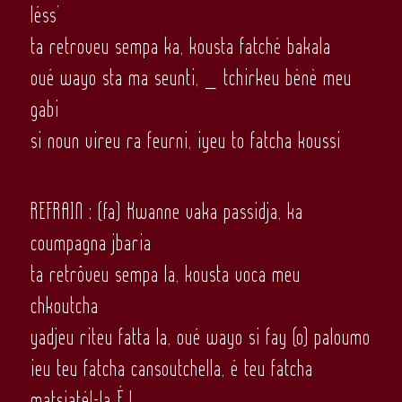
léss’
ta retroveu sempa ka, kousta fatché bakala
oué wayo sta ma seunti, _ tchirkeu bènè meu
gabi
si noun vireu ra feurni, iyeu to fatcha koussi
REFRAIN : (fa) Kwanne vaka passidja, ka
coumpagna jbaria
ta retrôveu sempa la, kousta voca meu
chkoutcha
yadjeu riteu fatta la, oué wayo si fay (o) paloumo
ieu teu fatcha cansoutchella, é teu fatcha
matsiatél-la É !