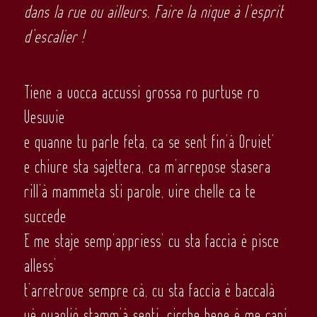
dans la rue ou ailleurs. Faire la nique à l’esprit
d’escalier !
Tiene a vocca accussì grossa ro purtuse ro
Vesuvie
e quanne tu parle feta, ca se sent fin’à Orviet’
e chiure sta sajettera, ca m’arrepose stasera
rill’à mammeta sti parole, vire chelle ca te
succede
E me staje semp’appriess’ cu sta faccia è pisce
alless’
t’arretrove sempre cà, cu sta faccia è baccalà
uè guagliò stamm’à sentí, cirche bene è me capì,