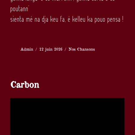
poutann’
sienta mé na dja keu fa, é kelleu ka pouo pensa !
Auteur
Publié
Catégories
Admin
12 juin 2026
Nos Chansons
le
Carbon