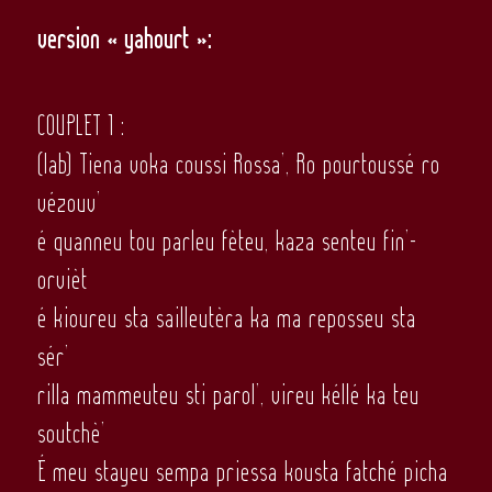
version « yahourt »:
COUPLET 1 :
(lab) Tiena voka coussi Rossa’, Ro pourtoussé ro
vézouv’
é quanneu tou parleu fèteu, kaza senteu fin’-
orvièt
é kioureu sta sailleutèra ka ma reposseu sta
sér’
rilla mammeuteu sti parol’, vireu kéllé ka teu
soutchè’
É meu stayeu sempa priessa kousta fatché picha