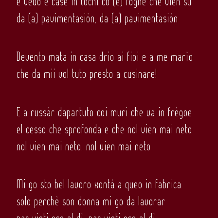
e vedo e case in tochi co (e) fogne che vien su
da (a) pavimentasiòn, da (a) pavimentasiòn
Devento mata in casa drio ai fioi e a me marìo
che da mii vol tuto presto a cusinare!
E a russàr dapartuto coi muri che va in frègoe
el cesso che sprofonda e che nol vien mai neto
nol vien mai neto, nol vien mai neto
Mi go sto bel lavoro xontà a queo in fabrica
solo perchè son donna mi go da lavorar