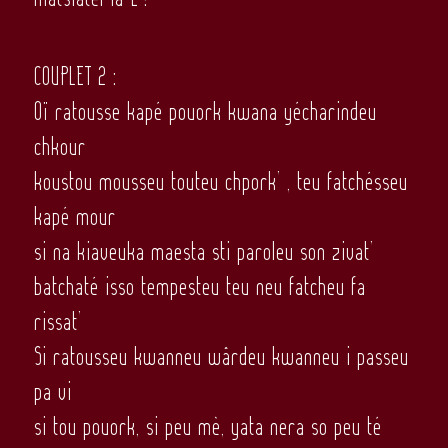
COUPLET 2 :
Oï ratousse kapé pouork kwana yécharindeu
chkour
koustou mousseu touteu chpork’ , teu fatchésseu
kapé mour
si na kiaveuka maesta sti paroleu son zivat’
batchaté isso tempesteu teu neu fatcheu fa
rissat’
Si ratousseu kwanneu wârdeu kwanneu i passeu
pa vi
si tou pouork, si peu mè, yata nera so peu té