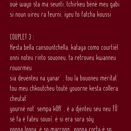
oué wayo sta ma seunti, tchirkeu bènè meu gabi
si noun vireu ra feurni, iyeu to fatcha koussi
COUPLET 3 :
Kesta bella cansountchella, kataya como courtièl
onni noteu rinto souoneu, ta retroveu kwanneu
rouormeu
sia devènteu na yanar’ , tou la bouoneu méritat’
tou meu chkoutcheu touté youorne kesta collera
cheutat’
yourné not’ sempa kOR’ , é a djènteu seu neu FÔ’
sé fa é fateu souoï, é si era sora sôy
gonna longa’ é so marronn’, gonna corta é so