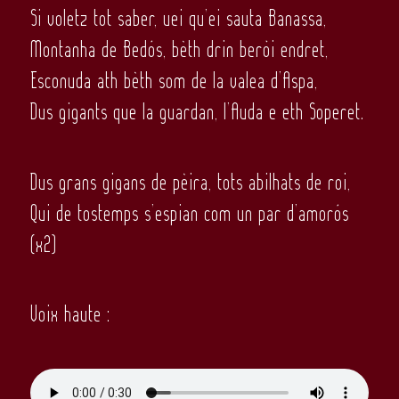
Si voletz tot saber, uei qu’ei sauta Banassa,
Montanha de Bedós, bèth drin beròi endret,
Esconuda ath bèth som de la valea d’Aspa,
Dus gigants que la guardan, l’Auda e eth Soperet.
Dus grans gigans de pèira, tots abilhats de roi,
Qui de tostemps s’espian com un par d’amorós
(x2)
Voix haute :