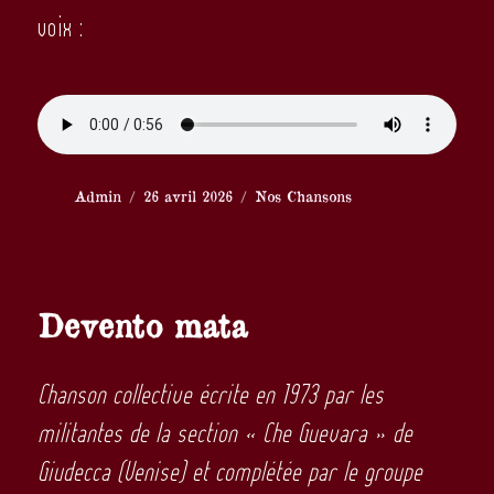
voix :
Auteur
Publié
Catégories
Admin
26 avril 2026
Nos Chansons
le
Devento mata
Chanson collective écrite en 1973 par les
militantes de la section « Che Guevara » de
Giudecca (Venise) et complétée par le groupe