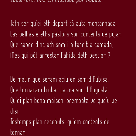
Tath ser qu’ei eth depart tà auta montanhada,
Las oelhas e eths pastors son contents de pujar,
Que saben dinc ath som i a tarribla camada,
Mes qui pòt arrestar l’ahida deth bestiar ?
De matin que seram aciu en som d’Aubisa,
Que tornaram trobar La maison d’Augustà,
Qu’ei plan bona maison, brembatz ve que’u ve
disi,
Tostemps plan recebuts, qu’èm contents de
tornar.