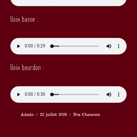
Voix basse :
Voix bourdon :
Auteur
Publié
Catégories
Admin
23 juillet 2026
Nos Chansons
le