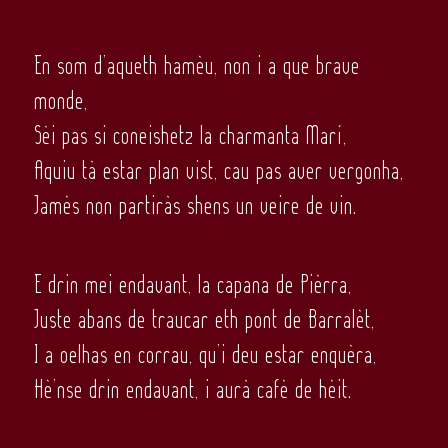
En som d’aqueth hamèu, non i a que brave
monde,
Sèi pas si coneishetz la charmanta Marí,
Aquiu tà estar plan vist, cau pas aver vergonha,
Jamès non partiràs shens un veire de vin.
E drin mei endavant, la capana de Pièrra,
Juste abans de traucar eth pont de Barralèt,
I a oelhas en corrau, qu’i deu estar enquèra,
Hè’nse drin endavant, i aurà cafè de hèit.