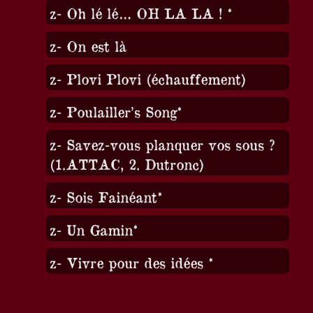
z- Oh lé lé… OH LA LA ! *
z- On est là
z- Plovi Plovi (échauffement)
z- Poulailler’s Song*
z- Savez-vous planquer vos sous ?
(1.ATTAC, 2. Dutronc)
z- Sois Fainéant*
z- Un Gamin*
z- Vivre pour des idées *