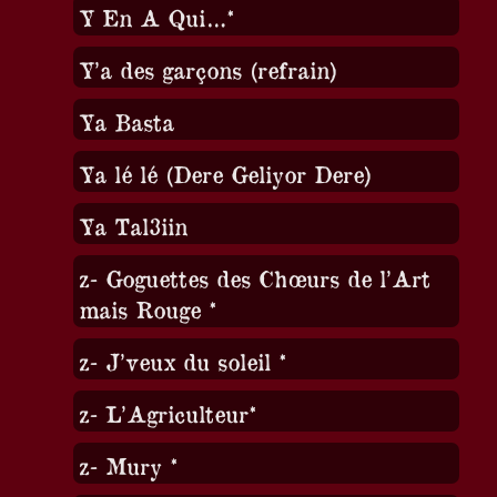
Y En A Qui…*
Y’a des garçons (refrain)
Ya Basta
Ya lé lé (Dere Geliyor Dere)
Ya Tal3iin
z- Goguettes des Chœurs de l’Art
mais Rouge *
z- J’veux du soleil *
z- L’Agriculteur*
z- Mury *