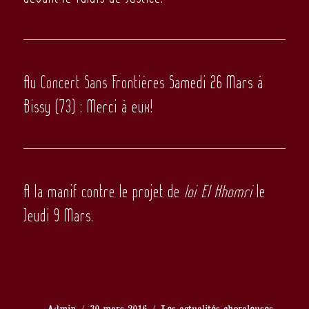
Au
Concert Sans Frontières
Samedi 26 Mars à
Bissy (73) : Merci à eux!
A la manif contre
le projet de
loi El Khomri
le
Jeudi 9 Mars.
Auteur
Publié
Catégories
Admin
30 mars 2016
Les actualités choraleuses