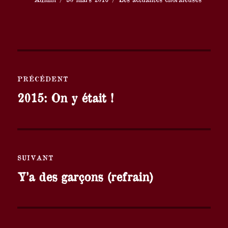
le
Navigation
PRÉCÉDENT
de
Publication
2015: On y était !
l’article
précédente :
SUIVANT
Publication
Y’a des garçons (refrain)
suivante :