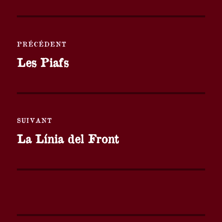
Navigation
PRÉCÉDENT
de
Publication
Les Piafs
l’article
précédente :
SUIVANT
Publication
La Línia del Front
suivante :