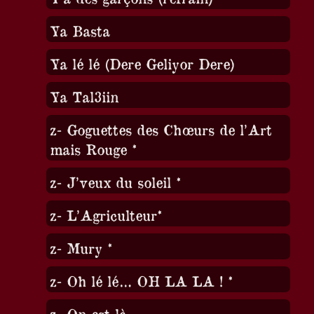
Ya Basta
Ya lé lé (Dere Geliyor Dere)
Ya Tal3iin
z- Goguettes des Chœurs de l’Art
mais Rouge *
z- J’veux du soleil *
z- L’Agriculteur*
z- Mury *
z- Oh lé lé… OH LA LA ! *
z- On est là