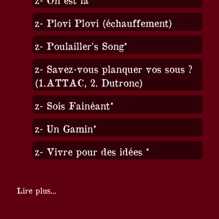
z- Plovi Plovi (échauffement)
z- Poulailler’s Song*
z- Savez-vous planquer vos sous ?
(1.ATTAC, 2. Dutronc)
z- Sois Fainéant*
z- Un Gamin*
z- Vivre pour des idées *
Lire plus...