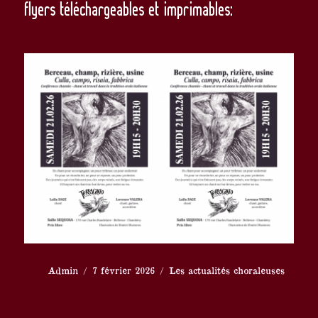
flyers téléchargeables et imprimables:
Auteur
Publié
Catégories
Admin
7 février 2026
Les actualités choraleuses
le