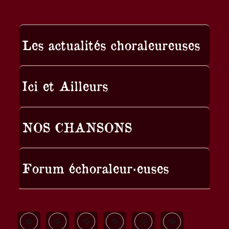
Les actualités choraleureuses
Ici et Ailleurs
NOS CHANSONS
Forum échoraleur·euses
Quand
Les
Nos
A
Allez
Bella