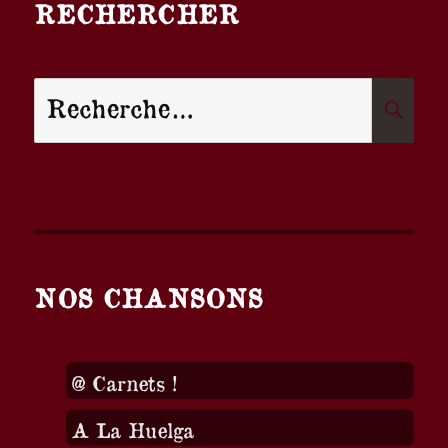
RECHERCHER
Recherche
R
pour :
NOS CHANSONS
@ Carnets !
A La Huelga