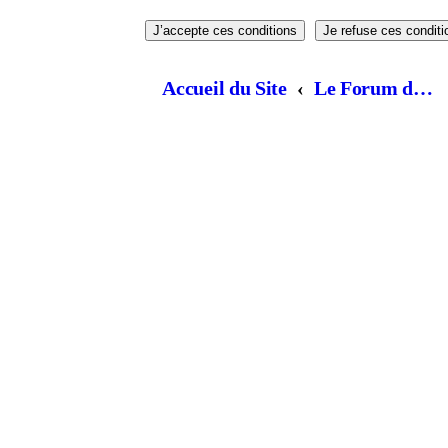
Accueil du Site
Le Forum de la chorale, Parlons chansons! (lorsque vous demandez à être inscrit il faut attendre... quelques heures, qu'un admin valide votre inscription)