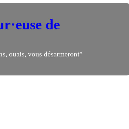
ur·euse de
ns, ouais, vous désarmeront"