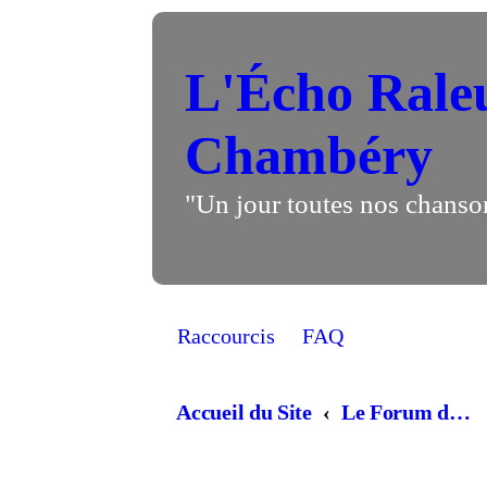
L'Écho Rale
Chambéry
"Un jour toutes nos chanso
Raccourcis
FAQ
Accueil du Site
Le Forum de la chorale, Parlons chansons! (lorsque vous demandez à être inscrit il faut attendre... quelques heures, qu'un admin valide votre inscription)