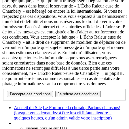
pornographique, etc. qui pourrait transgresser la législation de votre
pays, du pays dans lequel le serveur de « L'Écho Raleur·euse de
Chambéry » est hébergé ou encore la loi internationale. Si vous ne
respectez pas ces dispositions, vous vous exposez à un bannissement
immédiat et définitif et nous nous réservons le droit d’avertir votre
fournisseur d’accès à internet et les autorités officielles. L’adresse IP
de tous les messages est enregistrée afin d’aider au renforcement de
ces conditions. Vous acceptez le fait que « L'Écho Raleur·euse de
Chambéry » ait le droit de supprimer, de modifier, de déplacer ou de
verrouiller n’importe quel sujet et message à n’importe quel moment
si nous estimons cela nécessaire. En tant qu’utilisateur, vous
acceptez que toutes les informations que vous avez renseignées
soient enregistrées dans notre base de données. Bien que ces
informations ne seront pas diffusées à une tierce partie sans votre
consentement, ni « L'Écho Raleur·euse de Chambéry », ni phpBB,
ne pourront être tenus comme responsables en cas de tentative de
piratage informatique visant à compromettre vos données.
Accueil du Site
Le Forum de la chorale, Parlons chansons!
(lorsque vous demandez à être inscrit il faut attendre...
quelques heures, qu'un admin valide votre inscription)
Fuseau horaire sur
UTC