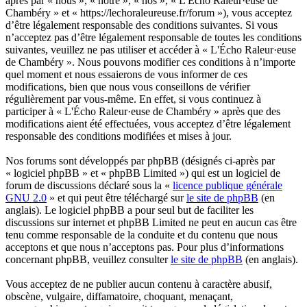
après par « nous », « notre », « nos », « L'Écho Raleur·euse de
Chambéry » et « https://lechoraleureuse.fr/forum »), vous acceptez
d’être légalement responsable des conditions suivantes. Si vous
n’acceptez pas d’être légalement responsable de toutes les conditions
suivantes, veuillez ne pas utiliser et accéder à « L'Écho Raleur·euse
de Chambéry ». Nous pouvons modifier ces conditions à n’importe
quel moment et nous essaierons de vous informer de ces
modifications, bien que nous vous conseillons de vérifier
régulièrement par vous-même. En effet, si vous continuez à
participer à « L'Écho Raleur·euse de Chambéry » après que des
modifications aient été effectuées, vous acceptez d’être légalement
responsable des conditions modifiées et mises à jour.
Nos forums sont développés par phpBB (désignés ci-après par
« logiciel phpBB » et « phpBB Limited ») qui est un logiciel de
forum de discussions déclaré sous la «
licence publique générale
GNU 2.0
» et qui peut être téléchargé sur
le site de phpBB
(en
anglais). Le logiciel phpBB a pour seul but de faciliter les
discussions sur internet et phpBB Limited ne peut en aucun cas être
tenu comme responsable de la conduite et du contenu que nous
acceptons et que nous n’acceptons pas. Pour plus d’informations
concernant phpBB, veuillez consulter
le site de phpBB
(en anglais).
Vous acceptez de ne publier aucun contenu à caractère abusif,
obscène, vulgaire, diffamatoire, choquant, menaçant,