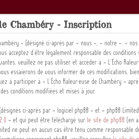
e Chambéry - Inscription
hambéry » (désigné ci-après par « nous », « notre », « nos
vous acceptez d’être légalement responsable des conditions 
ivantes, veuillez ne pas utiliser et accéder à « L'Écho Ral
ous essaierons de vous informer de ces modifications, bien
uez à participer à « L'Écho Raleur·euse de Chambéry » aprè
des conditions modifiées et mises à jour.
ésignés ci-après par « logiciel phpBB » et « phpBB Limited 
2.0
» et qui peut être téléchargé sur
le site de phpBB
(en an
Limited ne peut en aucun cas être tenu comme responsable d
nformations concernant phpBB, veuillez consulter
le site de 