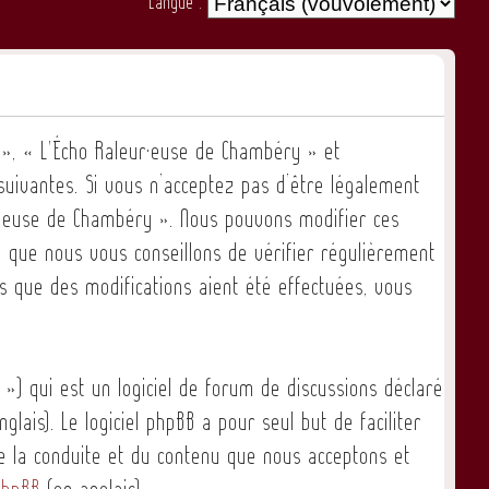
Langue :
 », « L'Écho Raleur·euse de Chambéry » et
suivantes. Si vous n’acceptez pas d’être légalement
eur·euse de Chambéry ». Nous pouvons modifier ces
 que nous vous conseillons de vérifier régulièrement
s que des modifications aient été effectuées, vous
») qui est un logiciel de forum de discussions déclaré
glais). Le logiciel phpBB a pour seul but de faciliter
e la conduite et du contenu que nous acceptons et
phpBB
(en anglais).