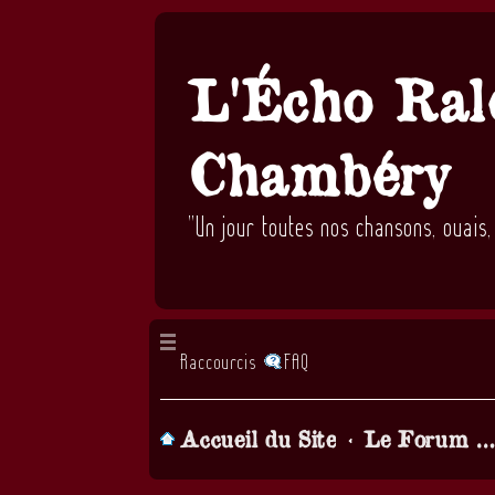
L'Écho Ral
Chambéry
"Un jour toutes nos chansons, ouais
Raccourcis
FAQ
Accueil du Site
Le Forum de la chorale, Parlons chansons! (lorsque vous demandez à être inscrit il faut attendre... quelques heures, qu'un admin valide votre inscriptio