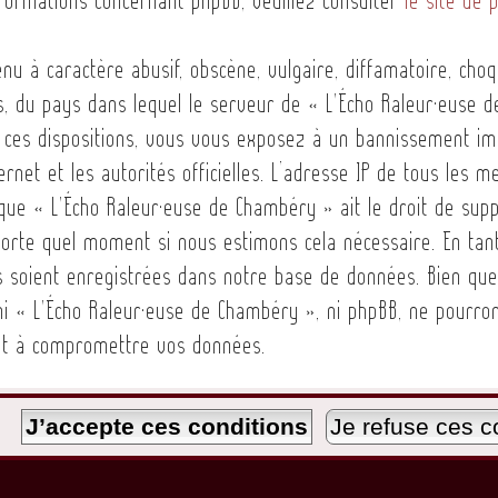
nu à caractère abusif, obscène, vulgaire, diffamatoire, choq
ys, du pays dans lequel le serveur de « L'Écho Raleur·euse 
s ces dispositions, vous vous exposez à un bannissement imm
ternet et les autorités officielles. L’adresse IP de tous les
 que « L'Écho Raleur·euse de Chambéry » ait le droit de supp
orte quel moment si nous estimons cela nécessaire. En tant 
 soient enregistrées dans notre base de données. Bien que
 ni « L'Écho Raleur·euse de Chambéry », ni phpBB, ne pourr
ant à compromettre vos données.