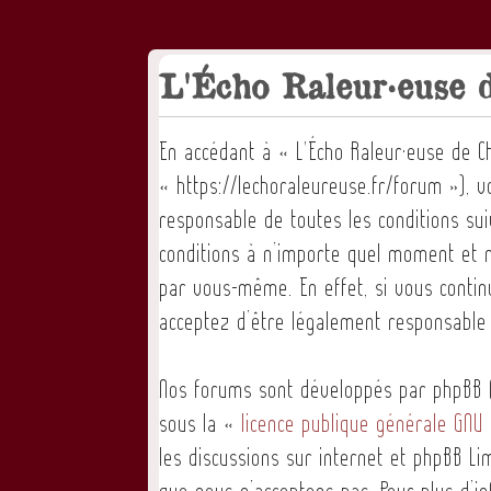
L'Écho Raleur·euse d
En accédant à « L'Écho Raleur·euse de C
« https://lechoraleureuse.fr/forum »), 
responsable de toutes les conditions su
conditions à n’importe quel moment et n
par vous-même. En effet, si vous contin
acceptez d’être légalement responsable 
Nos forums sont développés par phpBB (d
sous la «
licence publique générale GNU 
les discussions sur internet et phpBB 
que nous n’acceptons pas. Pour plus d’i