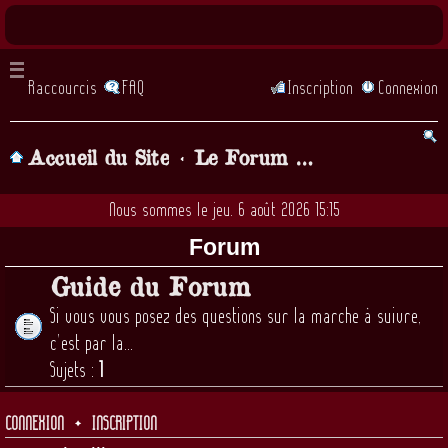
Raccourcis
FAQ
Inscription
Connexion
Accueil du Site
Le Forum de la chorale, Parlons chansons! (lorsque vous demandez à être inscrit il faut attendre... quelques heures, qu'un admin valide votre inscription)
Nous sommes le jeu. 6 août 2026 15:15
Forum
Guide du Forum
Si vous vous posez des questions sur la marche à suivre,
c'est par la...
Sujets :
1
CONNEXION
•
INSCRIPTION