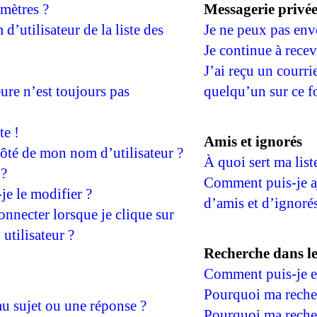
mètres ?
Messagerie privé
utilisateur de la liste des
Je ne peux pas env
Je continue à recev
J’ai reçu un courri
eure n’est toujours pas
quelqu’un sur ce f
te !
Amis et ignorés
côté de mon nom d’utilisateur ?
À quoi sert ma list
 ?
Comment puis-je aj
je le modifier ?
d’amis et d’ignorés
nnecter lorsque je clique sur
 utilisateur ?
Recherche dans l
Comment puis-je ef
Pourquoi ma recher
u sujet ou une réponse ?
Pourquoi ma recher