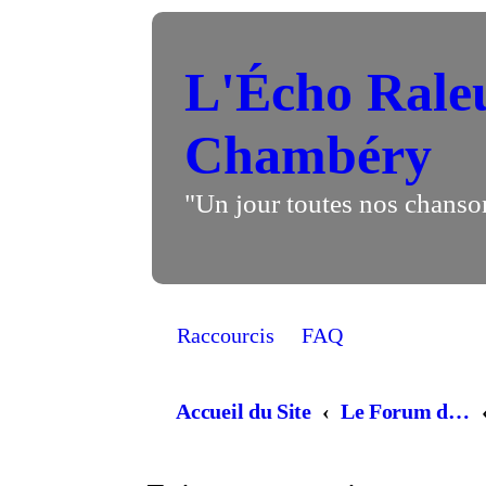
L'Écho Rale
Chambéry
"Un jour toutes nos chanso
Raccourcis
FAQ
Accueil du Site
Le Forum de la chorale, Parlons chansons! (lorsque vous demandez à être inscrit il faut attendre... quelques heures, qu'un admin valide votre inscription)