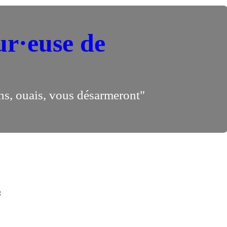
ur·euse de
ns, ouais, vous désarmeront"